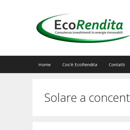
Vai
al
contenuto
Home
Cos’è EcoRendita
Contatti
Solare a concen